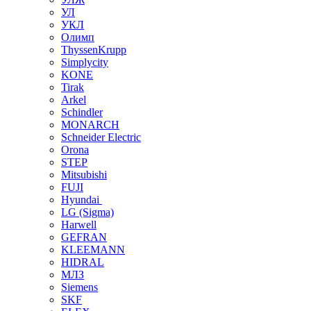
УЛ
УКЛ
Олимп
ThyssenKrupp
Simplycity
KONE
Tirak
Arkel
Schindler
MONARCH
Schneider Electric
Orona
STEP
Mitsubishi
FUJI
Hyundai
LG (Sigma)
Harwell
GEFRAN
KLEEMANN
HIDRAL
МЛЗ
Siemens
SKF