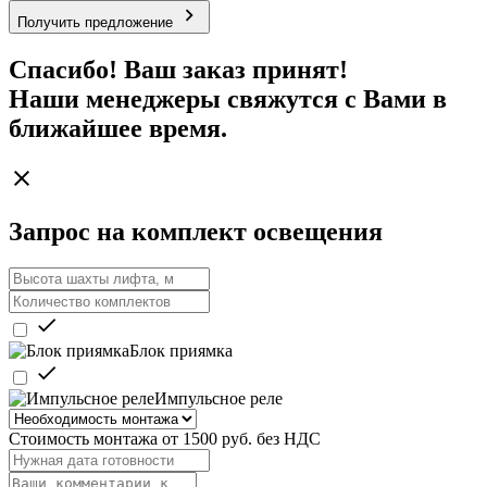
П
о
л
у
ч
и
т
ь
п
р
е
д
л
о
ж
е
н
и
е
Спасибо! Ваш заказ принят!
Наши менеджеры свяжутся с Вами в
ближайшее время.
Запрос на комплект освещения
Блок приямка
Импульсное реле
Стоимость монтажа от 1500 руб. без НДС