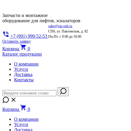
Запчасти и монтажное
оборудование для лифтов, эскалаторов
sales@oiz-spb.ru
СПб, ул. Павловская, д. 82
+7 (991) 999-52-53
Пн-Пт: с 9.00 до 18.00
Оставить заявку
К
о
р
з
и
н
а
0
К
а
т
а
л
о
г
п
р
о
д
у
к
ц
и
и
О компании
Услуги
Доставка
Контакты
К
о
р
з
и
н
а
0
О компании
Услуги
Доставка