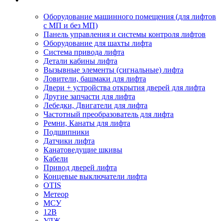
Оборудование машинного помещения (для лифтов
с МП и без МП)
Панель управления и системы контроля лифтов
Оборудование для шахты лифта
Система привода лифта
Детали кабины лифта
Вызывные элементы (сигнальные) лифта
Ловители, башмаки для лифта
Двери + устройства открытия дверей для лифта
Другие запчасти для лифта
Лебедки, Двигатели для лифта
Частотный преобразователь для лифта
Ремни, Канаты для лифта
Подшипники
Датчики лифта
Канатоведущие шкивы
Кабели
Привод дверей лифта
Концевые выключатели лифта
OTIS
Метеор
МСУ
12В
УЛЖ