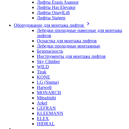
Лифты Erasis Asansor
Лифты Has Elevator
Лифты OnaylLift
Лифты Staigen
Оборудование для монтажа лифтов
Лебедки проходные навесные для монтажа
лифтов
Оснастка для монтажа лифтов
Лебедки проходные монтажные
Безопасность
Инструменты для монтажа лифтов
Sky Climber
WILD
Tirak
KONE
LG (Sigma)
Harwell
MONARCH
Mitsubishi
Arkel
GEFRAN
KLEEMANN
ELEX
HIDRAL