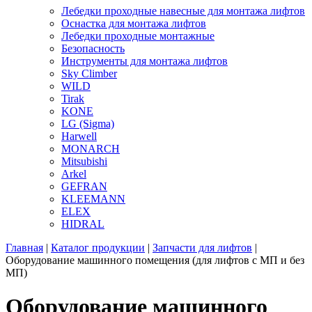
Лебедки проходные навесные для монтажа лифтов
Оснастка для монтажа лифтов
Лебедки проходные монтажные
Безопасность
Инструменты для монтажа лифтов
Sky Climber
WILD
Tirak
KONE
LG (Sigma)
Harwell
MONARCH
Mitsubishi
Arkel
GEFRAN
KLEEMANN
ELEX
HIDRAL
Главная
|
Каталог продукции
|
Запчасти для лифтов
|
Оборудование машинного помещения (для лифтов с МП и без
МП)
Оборудование машинного