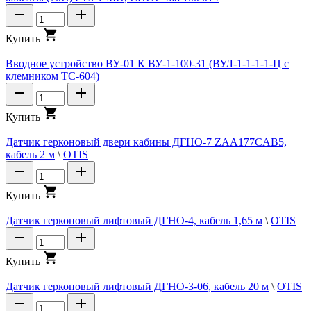
К
у
п
и
т
ь
Вводное устройство ВУ-01 К ВУ-1-100-31 (ВУЛ-1-1-1-1-Ц с
клемником ТС-604)
К
у
п
и
т
ь
Датчик герконовый двери кабины ДГНО-7 ZAA177CAB5,
кабель 2 м
\
OTIS
К
у
п
и
т
ь
Датчик герконовый лифтовый ДГНО-4, кабель 1,65 м
\
OTIS
К
у
п
и
т
ь
Датчик герконовый лифтовый ДГНО-3-06, кабель 20 м
\
OTIS