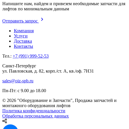
Напишите нам, найдем и привезем необходимые запчасти для
лифтов по минимальным данным
О
т
п
р
а
в
и
т
ь
з
а
п
р
о
с
Компания
Услуги
Доставка
Контакты
Тел.:
+7 (991) 999-52-53
Санкт-Петербург
ул. Павловская, д. 82, корп./ст. А, кв./оф. 7Н31
sales@oiz-spb.ru
Пн-Пт: с 9.00 до 18.00
© 2026 "Оборудование и Запчасти", Продажа запчастей и
монтажного оборудования лифтов
Политика конфиденциальности
Обработка персональных данных