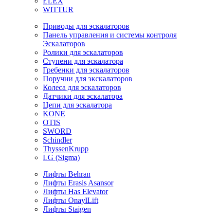
ELEX
WITTUR
Приводы для эскалаторов
Панель управления и системы контроля
Эскалаторов
Ролики для эскалаторов
Ступени для эскалатора
Гребенки для эскалаторов
Поручни для экскалаторов
Колеса для эскалаторов
Датчики для эскалатора
Цепи для эскалатора
KONE
OTIS
SWORD
Schindler
ThyssenKrupp
LG (Sigma)
Лифты Behran
Лифты Erasis Asansor
Лифты Has Elevator
Лифты OnaylLift
Лифты Staigen