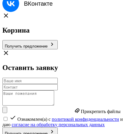
ВКонтакте
Корзина
П
о
л
у
ч
и
т
ь
п
р
е
д
л
о
ж
е
н
и
е
Оставить заявку
Прикрепить файлы
Ознакомлен(а) с
политикой конфиденциальности
и
даю
согласие на обработку персональных данных
П
о
л
у
ч
и
т
ь
п
р
е
д
л
о
ж
е
н
и
е