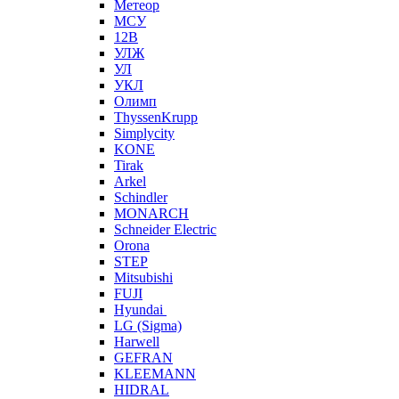
Метеор
МСУ
12В
УЛЖ
УЛ
УКЛ
Олимп
ThyssenKrupp
Simplycity
KONE
Tirak
Arkel
Schindler
MONARCH
Schneider Electric
Orona
STEP
Mitsubishi
FUJI
Hyundai
LG (Sigma)
Harwell
GEFRAN
KLEEMANN
HIDRAL