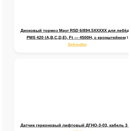
Дисковый тормоз Mayr RSD 6/894.5XXXXX для лебёд
PMS 420 (A,B,C,D,E), Ft — 4500H, с кронштейном
\
Schindler
Датчик герконовый лифтовый ДГНО-3-03, кабель 3 