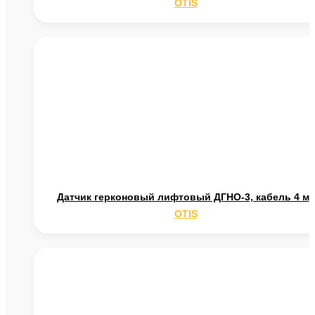
OTIS
Датчик герконовый лифтовый ДГНО-3, кабель 4 м
\
OTIS