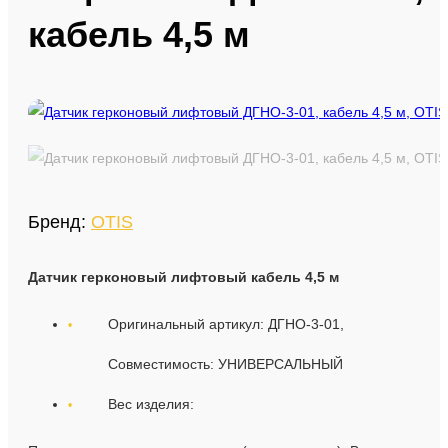
кабель 4,5 м
Запчасти для лифтов
Запчасти Эскалаторов
Продажа и монтаж лифтов
Оборудование для монтажа лифтов
Бренд:
OTIS
Датчик герконовый лифтовый кабель 4,5 м
Оригинальный артикул: ДГНО-3-01,
Совместимость: УНИВЕРСАЛЬНЫЙ
Вес изделия: