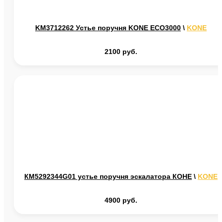
KM3712262 Устье поручня KONE ECO3000
\
KONE
2100 руб.
КМ5292344G01 устье поручня эскалатора КОНЕ
\
KONE
4900 руб.