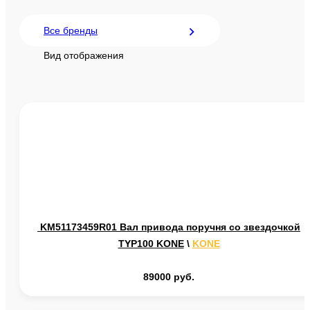
Запчасти для лифтов
Все бренды
Вид отображения
Запчасти Эскалаторов
KONE
Schindler
Продажа и монтаж лифтов
OTIS
Оборудование для монтажа лифтов
KM51173459R01 Вал привода поручня со звездочкой
TYP100 KONE
\
KONE
89000 руб.