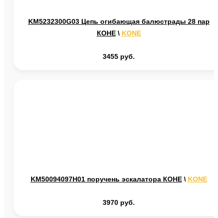
KM5232300G03 Цепь огибающая балюстрады 28 пар
КОНЕ
\
KONE
3455 руб.
KM50094097H01 поручень эскалатора КОНЕ
\
KONE
3970 руб.