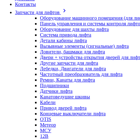
Контакты
Запчасти для лифтов
Оборудование машинного помещения (для ли
Панель управления и системы контроля лифт
Оборудование для шахты лифта
Система привода лифта
Детали кабины лифта
Вызывные элементы (сигнальные) лифта
Ловители, башмаки для лифта
Двери + устройства открытия дверей для лиф
Другие запчасти для лифта
Лебедки, Двигатели для лифта
Частотный преобразователь для лифта
Ремни, Канаты для лифта
Подшипники
Датчики лифта
Канатоведущие шкивы
Кабели
Привод дверей лифта
Концевые выключатели лифта
OTIS
Метеор
МСУ
12В