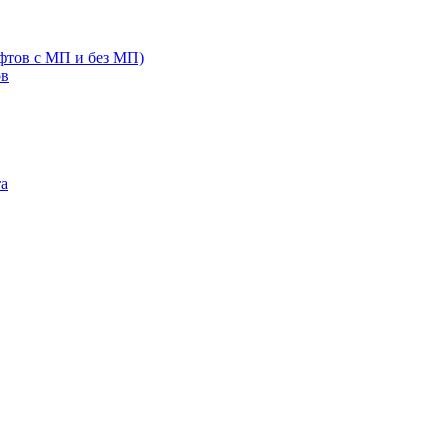
фтов с МП и без МП)
ов
та