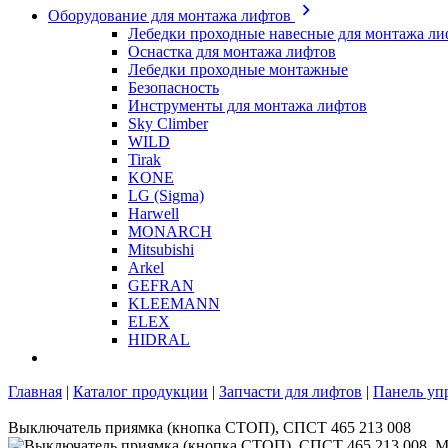
Оборудование для монтажа лифтов
Лебедки проходные навесные для монтажа ли
Оснастка для монтажа лифтов
Лебедки проходные монтажные
Безопасность
Инструменты для монтажа лифтов
Sky Climber
WILD
Tirak
KONE
LG (Sigma)
Harwell
MONARCH
Mitsubishi
Arkel
GEFRAN
KLEEMANN
ELEX
HIDRAL
Главная
|
Каталог продукции
|
Запчасти для лифтов
|
Панель уп
Выключатель приямка (кнопка СТОП), СПСТ 465 213 008