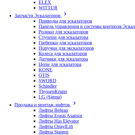
ELEX
WITTUR
Запчасти Эскалаторов
Приводы для эскалаторов
Панель управления и системы контроля Эска
Ролики для эскалаторов
Ступени для эскалатора
Гребенки для эскалаторов
Поручни для экскалаторов
Колеса для эскалаторов
Датчики для эскалатора
Цепи для эскалатора
KONE
OTIS
SWORD
Schindler
ThyssenKrupp
LG (Sigma)
Продажа и монтаж лифтов
Лифты Behran
Лифты Erasis Asansor
Лифты Has Elevator
Лифты OnaylLift
Лифты Staigen