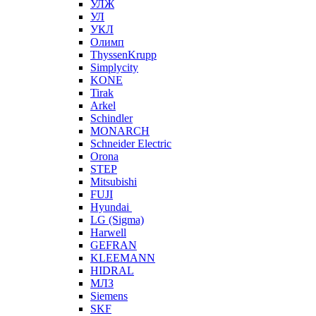
УЛЖ
УЛ
УКЛ
Олимп
ThyssenKrupp
Simplycity
KONE
Tirak
Arkel
Schindler
MONARCH
Schneider Electric
Orona
STEP
Mitsubishi
FUJI
Hyundai
LG (Sigma)
Harwell
GEFRAN
KLEEMANN
HIDRAL
МЛЗ
Siemens
SKF