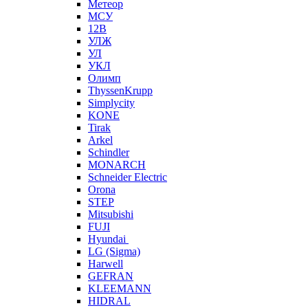
Метеор
МСУ
12В
УЛЖ
УЛ
УКЛ
Олимп
ThyssenKrupp
Simplycity
KONE
Tirak
Arkel
Schindler
MONARCH
Schneider Electric
Orona
STEP
Mitsubishi
FUJI
Hyundai
LG (Sigma)
Harwell
GEFRAN
KLEEMANN
HIDRAL