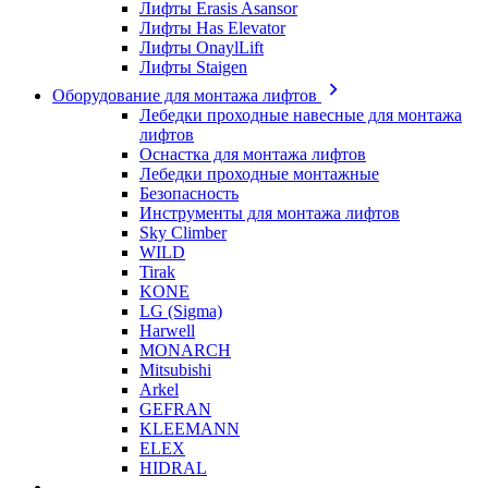
Лифты Erasis Asansor
Лифты Has Elevator
Лифты OnaylLift
Лифты Staigen
Оборудование для монтажа лифтов
Лебедки проходные навесные для монтажа
лифтов
Оснастка для монтажа лифтов
Лебедки проходные монтажные
Безопасность
Инструменты для монтажа лифтов
Sky Climber
WILD
Tirak
KONE
LG (Sigma)
Harwell
MONARCH
Mitsubishi
Arkel
GEFRAN
KLEEMANN
ELEX
HIDRAL