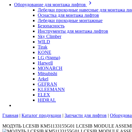
Оборудование для монтажа лифтов
Лебедки проходные навесные для монтажа ли
Оснастка для монтажа лифтов
Лебедки проходные монтажные
Безопасность
Инструменты для монтажа лифтов
Sky Climber
WILD
Tirak
KONE
LG (Sigma)
Harwell
MONARCH
Mitsubishi
Arkel
GEFRAN
KLEEMANN
ELEX
HIDRAL
Главная
|
Каталог продукции
|
Запчасти для лифтов
|
Оборудова
МОДУЛЬ LCESIB KM51133155G01 LCESIB MODULE ASSEM