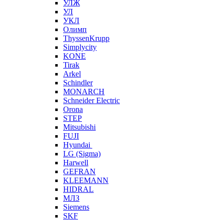
УЛЖ
УЛ
УКЛ
Олимп
ThyssenKrupp
Simplycity
KONE
Tirak
Arkel
Schindler
MONARCH
Schneider Electric
Orona
STEP
Mitsubishi
FUJI
Hyundai
LG (Sigma)
Harwell
GEFRAN
KLEEMANN
HIDRAL
МЛЗ
Siemens
SKF