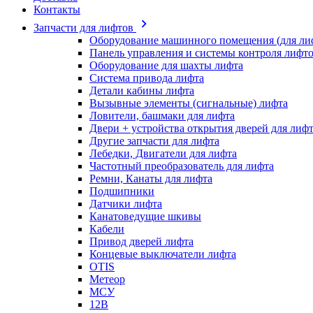
Контакты
Запчасти для лифтов
Оборудование машинного помещения (для ли
Панель управления и системы контроля лифт
Оборудование для шахты лифта
Система привода лифта
Детали кабины лифта
Вызывные элементы (сигнальные) лифта
Ловители, башмаки для лифта
Двери + устройства открытия дверей для лиф
Другие запчасти для лифта
Лебедки, Двигатели для лифта
Частотный преобразователь для лифта
Ремни, Канаты для лифта
Подшипники
Датчики лифта
Канатоведущие шкивы
Кабели
Привод дверей лифта
Концевые выключатели лифта
OTIS
Метеор
МСУ
12В