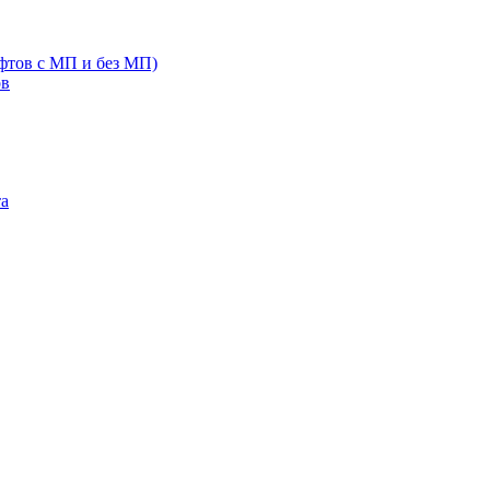
фтов с МП и без МП)
ов
та