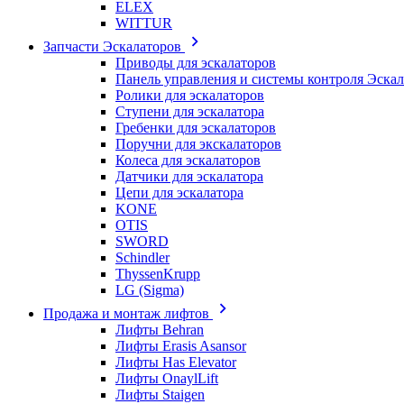
ELEX
WITTUR
Запчасти Эскалаторов
Приводы для эскалаторов
Панель управления и системы контроля Эска
Ролики для эскалаторов
Ступени для эскалатора
Гребенки для эскалаторов
Поручни для экскалаторов
Колеса для эскалаторов
Датчики для эскалатора
Цепи для эскалатора
KONE
OTIS
SWORD
Schindler
ThyssenKrupp
LG (Sigma)
Продажа и монтаж лифтов
Лифты Behran
Лифты Erasis Asansor
Лифты Has Elevator
Лифты OnaylLift
Лифты Staigen