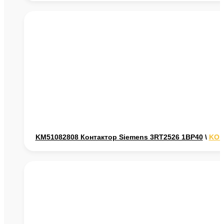
KM51082808 Контактор Siemens 3RT2526 1ВР40
\
KON