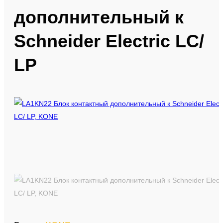
дополнительный к
Запчасти для лифтов
Schneider Electric LC/
Запчасти Эскалаторов
LP
Продажа и монтаж лифтов
Оборудование для монтажа лифтов