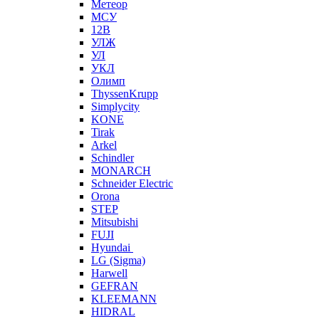
Метеор
МСУ
12В
УЛЖ
УЛ
УКЛ
Олимп
ThyssenKrupp
Simplycity
KONE
Tirak
Arkel
Schindler
MONARCH
Schneider Electric
Orona
STEP
Mitsubishi
FUJI
Hyundai
LG (Sigma)
Harwell
GEFRAN
KLEEMANN
HIDRAL