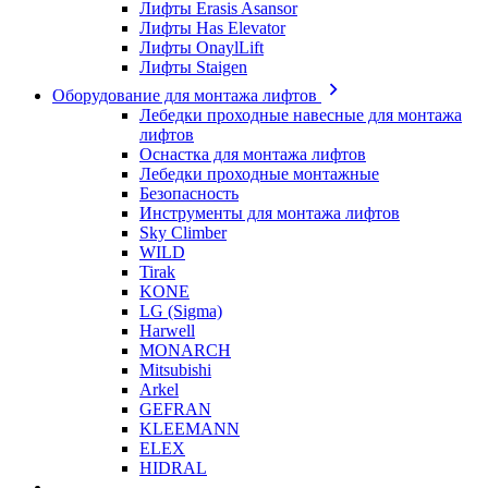
Лифты Erasis Asansor
Лифты Has Elevator
Лифты OnaylLift
Лифты Staigen
Оборудование для монтажа лифтов
Лебедки проходные навесные для монтажа
лифтов
Оснастка для монтажа лифтов
Лебедки проходные монтажные
Безопасность
Инструменты для монтажа лифтов
Sky Climber
WILD
Tirak
KONE
LG (Sigma)
Harwell
MONARCH
Mitsubishi
Arkel
GEFRAN
KLEEMANN
ELEX
HIDRAL