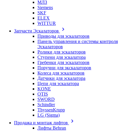
МЛЗ
Siemens
SKF
ELEX
WITTUR
Запчасти Эскалаторов
Приводы для эскалаторов
Панель управления и системы контроля
Эскалаторов
Ролики для эскалаторов
Ступени для эскалатора
Гребенки для эскалаторов
Поручни для экскалаторов
Колеса для эскалаторов
Датчики для эскалатора
Цепи для эскалатора
KONE
OTIS
SWORD
Schindler
ThyssenKrupp
LG (Sigma)
Продажа и монтаж лифтов
Лифты Behran