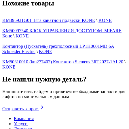
Похожие товары
KM395931G01 Тяга канатной подвески KONE
\
KONE
KM50097540 БЛОК УПРАВЛЕНИЯ ДОСТУПОМ, MIFARE
Коне
\
KONE
Контактор (Пускатель) трехполюсный LP1K0601MD 6А
Schneider Electric
\
KONE
KM50310010 (km277402) Контактор Siemens 3RT2027-1AL20
\
KONE
Не нашли нужную деталь?
Напишите нам, найдем и привезем необходимые запчасти для
лифтов по минимальным данным
Отправить запрос
Компания
Услуги
Доставка