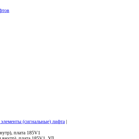
фтов
элементы (сигнальные) лифта
|
нутр), плата 185V1