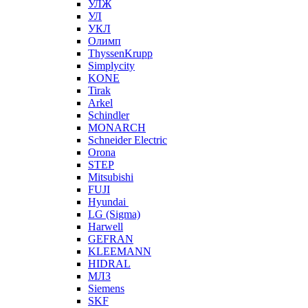
УЛЖ
УЛ
УКЛ
Олимп
ThyssenKrupp
Simplycity
KONE
Tirak
Arkel
Schindler
MONARCH
Schneider Electric
Orona
STEP
Mitsubishi
FUJI
Hyundai
LG (Sigma)
Harwell
GEFRAN
KLEEMANN
HIDRAL
МЛЗ
Siemens
SKF