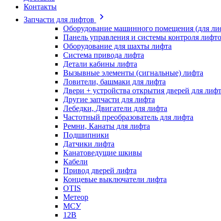
Контакты
Запчасти для лифтов
Оборудование машинного помещения (для ли
Панель управления и системы контроля лифт
Оборудование для шахты лифта
Система привода лифта
Детали кабины лифта
Вызывные элементы (сигнальные) лифта
Ловители, башмаки для лифта
Двери + устройства открытия дверей для лиф
Другие запчасти для лифта
Лебедки, Двигатели для лифта
Частотный преобразователь для лифта
Ремни, Канаты для лифта
Подшипники
Датчики лифта
Канатоведущие шкивы
Кабели
Привод дверей лифта
Концевые выключатели лифта
OTIS
Метеор
МСУ
12В