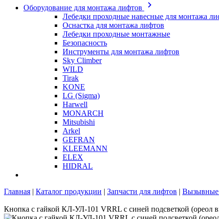
Оборудование для монтажа лифтов
Лебедки проходные навесные для монтажа ли
Оснастка для монтажа лифтов
Лебедки проходные монтажные
Безопасность
Инструменты для монтажа лифтов
Sky Climber
WILD
Tirak
KONE
LG (Sigma)
Harwell
MONARCH
Mitsubishi
Arkel
GEFRAN
KLEEMANN
ELEX
HIDRAL
Главная
|
Каталог продукции
|
Запчасти для лифтов
|
Вызывные 
Кнопка с гайкой КЛ-УЛ-101 VRRL с синей подсветкой (ореол в