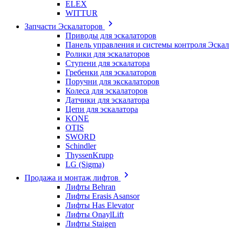
ELEX
WITTUR
Запчасти Эскалаторов
Приводы для эскалаторов
Панель управления и системы контроля Эска
Ролики для эскалаторов
Ступени для эскалатора
Гребенки для эскалаторов
Поручни для экскалаторов
Колеса для эскалаторов
Датчики для эскалатора
Цепи для эскалатора
KONE
OTIS
SWORD
Schindler
ThyssenKrupp
LG (Sigma)
Продажа и монтаж лифтов
Лифты Behran
Лифты Erasis Asansor
Лифты Has Elevator
Лифты OnaylLift
Лифты Staigen