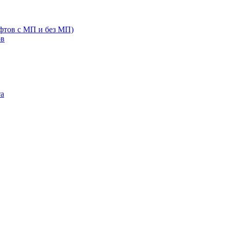
фтов с МП и без МП)
ов
та