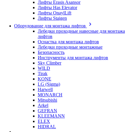
Лифты Erasis Asansor
Лифты Has Elevator
Лифты OnaylLift
Лифты Staigen
Оборудование для монтажа лифтов
Лебедки проходные навесные для монтажа
лифтов
Оснастка для монтажа лифтов
Лебедки проходные монтажные
Безопасность
Инструменты для монтажа лифтов
Sky Climber
WILD
Tirak
KONE
LG (Sigma)
Harwell
MONARCH
Mitsubishi
Arkel
GEFRAN
KLEEMANN
ELEX
HIDRAL