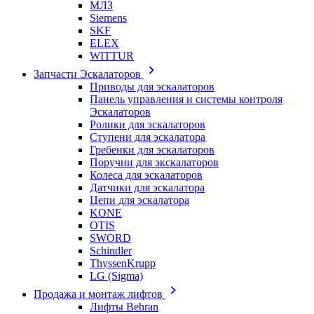
МЛЗ
Siemens
SKF
ELEX
WITTUR
Запчасти Эскалаторов
Приводы для эскалаторов
Панель управления и системы контроля
Эскалаторов
Ролики для эскалаторов
Ступени для эскалатора
Гребенки для эскалаторов
Поручни для экскалаторов
Колеса для эскалаторов
Датчики для эскалатора
Цепи для эскалатора
KONE
OTIS
SWORD
Schindler
ThyssenKrupp
LG (Sigma)
Продажа и монтаж лифтов
Лифты Behran