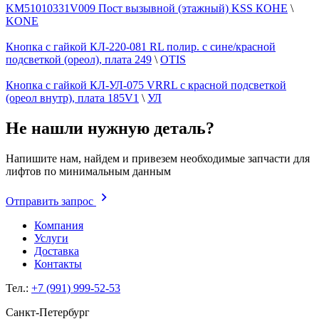
KM51010331V009 Пост вызывной (этажный) KSS КОНЕ
\
KONE
Кнопка с гайкой КЛ-220-081 RL полир. с сине/красной
подсветкой (ореол), плата 249
\
OTIS
Кнопка с гайкой КЛ-УЛ-075 VRRL с красной подсветкой
(ореол внутр), плата 185V1
\
УЛ
Не нашли нужную деталь?
Напишите нам, найдем и привезем необходимые запчасти для
лифтов по минимальным данным
Отправить запрос
Компания
Услуги
Доставка
Контакты
Тел.:
+7 (991) 999-52-53
Санкт-Петербург