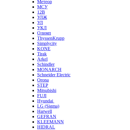
Метеор
МСУ
12В
УЛЖ
УЛ
УКЛ
Олимп
ThyssenKrupp
Simplycity
KONE
Tirak
Arkel
Schindler
MONARCH
Schneider Electric
Orona
STEP
Mitsubishi
FUJI
Hyundai
LG (Sigma)
Harwell
GEFRAN
KLEEMANN
HIDRAL