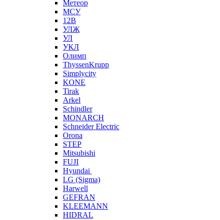
Метеор
МСУ
12В
УЛЖ
УЛ
УКЛ
Олимп
ThyssenKrupp
Simplycity
KONE
Tirak
Arkel
Schindler
MONARCH
Schneider Electric
Orona
STEP
Mitsubishi
FUJI
Hyundai
LG (Sigma)
Harwell
GEFRAN
KLEEMANN
HIDRAL