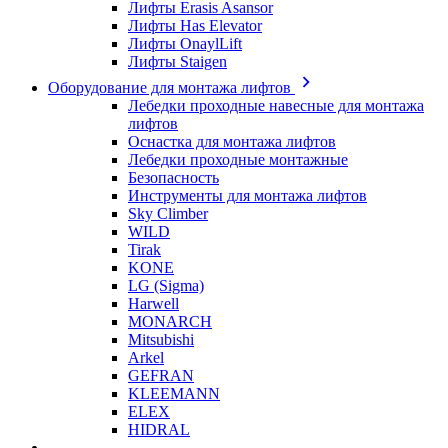
Лифты Erasis Asansor
Лифты Has Elevator
Лифты OnaylLift
Лифты Staigen
Оборудование для монтажа лифтов
Лебедки проходные навесные для монтажа
лифтов
Оснастка для монтажа лифтов
Лебедки проходные монтажные
Безопасность
Инструменты для монтажа лифтов
Sky Climber
WILD
Tirak
KONE
LG (Sigma)
Harwell
MONARCH
Mitsubishi
Arkel
GEFRAN
KLEEMANN
ELEX
HIDRAL