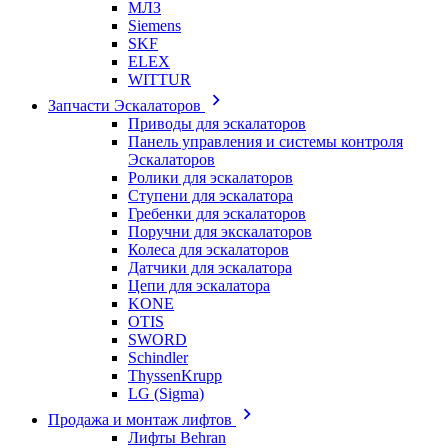
МЛЗ
Siemens
SKF
ELEX
WITTUR
Запчасти Эскалаторов
Приводы для эскалаторов
Панель управления и системы контроля
Эскалаторов
Ролики для эскалаторов
Ступени для эскалатора
Гребенки для эскалаторов
Поручни для экскалаторов
Колеса для эскалаторов
Датчики для эскалатора
Цепи для эскалатора
KONE
OTIS
SWORD
Schindler
ThyssenKrupp
LG (Sigma)
Продажа и монтаж лифтов
Лифты Behran