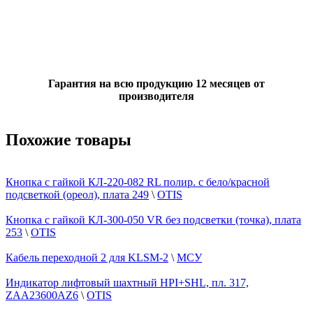
Гарантия на всю продукцию 12 месяцев от
производителя
Похожие товары
Кнопка с гайкой КЛ-220-082 RL полир. с бело/красной
подсветкой (ореол), плата 249
\
OTIS
Кнопка с гайкой КЛ-300-050 VR без подсветки (точка), плата
253
\
OTIS
Кабель переходной 2 для KLSM-2
\
МСУ
Индикатор лифтовый шахтный HPI+SHL, пл. 317,
ZAA23600AZ6
\
OTIS