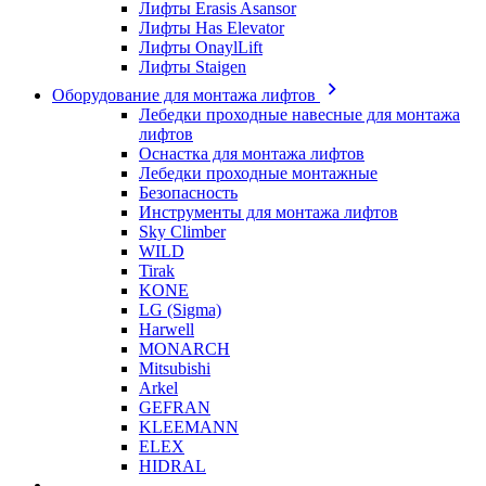
Лифты Erasis Asansor
Лифты Has Elevator
Лифты OnaylLift
Лифты Staigen
Оборудование для монтажа лифтов
Лебедки проходные навесные для монтажа
лифтов
Оснастка для монтажа лифтов
Лебедки проходные монтажные
Безопасность
Инструменты для монтажа лифтов
Sky Climber
WILD
Tirak
KONE
LG (Sigma)
Harwell
MONARCH
Mitsubishi
Arkel
GEFRAN
KLEEMANN
ELEX
HIDRAL