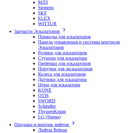
МЛЗ
Siemens
SKF
ELEX
WITTUR
Запчасти Эскалаторов
Приводы для эскалаторов
Панель управления и системы контроля
Эскалаторов
Ролики для эскалаторов
Ступени для эскалатора
Гребенки для эскалаторов
Поручни для экскалаторов
Колеса для эскалаторов
Датчики для эскалатора
Цепи для эскалатора
KONE
OTIS
SWORD
Schindler
ThyssenKrupp
LG (Sigma)
Продажа и монтаж лифтов
Лифты Behran