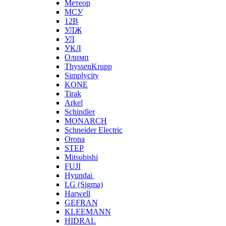
Метеор
МСУ
12В
УЛЖ
УЛ
УКЛ
Олимп
ThyssenKrupp
Simplycity
KONE
Tirak
Arkel
Schindler
MONARCH
Schneider Electric
Orona
STEP
Mitsubishi
FUJI
Hyundai
LG (Sigma)
Harwell
GEFRAN
KLEEMANN
HIDRAL